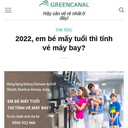
Skip
to
Hãy săn vé rẻ nhất ở
đây!
content
TIN TỨC
2022, em bé mấy tuổi thì tính
vé máy bay?