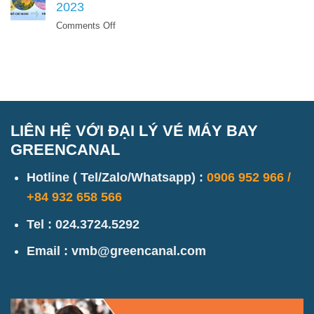
2023
bay
Hong
từ
Kong
on
Comments Off
Việt
Giá
Nam
vé
sang
máy
Trung
bay
Quốc
từ
bao
TPHCM
nhiêu
đi
LIÊN HỆ VỚI ĐẠI LÝ VÉ MÁY BAY
tiền
Nhật
GREENCANAL
Bản
2023
Hotline ( Tel/Zalo/Whatsapp) :
0906 952 966 /
+84 932 658 566
Tel : 024.3724.5292
Email : vmb@greencanal.com