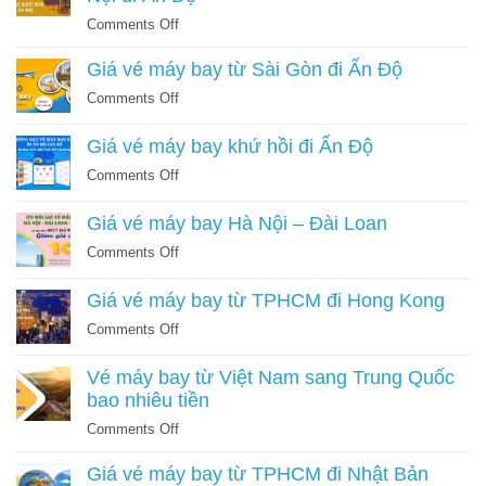
bay
on
Comments Off
đi
Cập
Singapore
Giá vé máy bay từ Sài Gòn đi Ấn Độ
nhật
khứ
lịch
hồi
on
Comments Off
bay
Giá
và
vé
Giá vé máy bay khứ hồi đi Ấn Độ
giá
máy
on
Comments Off
vé
bay
Giá
máy
từ
vé
bay
Giá vé máy bay Hà Nội – Đài Loan
Sài
máy
từ
Gòn
on
Comments Off
bay
Hà
đi
Giá
khứ
Nội
Ấn
vé
Giá vé máy bay từ TPHCM đi Hong Kong
hồi
đi
Độ
máy
đi
Ấn
on
Comments Off
bay
Ấn
Độ
Giá
Hà
Độ
vé
Vé máy bay từ Việt Nam sang Trung Quốc
Nội
máy
bao nhiêu tiền
–
bay
Đài
on
Comments Off
từ
Loan
Vé
TPHCM
Giá vé máy bay từ TPHCM đi Nhật Bản
máy
đi